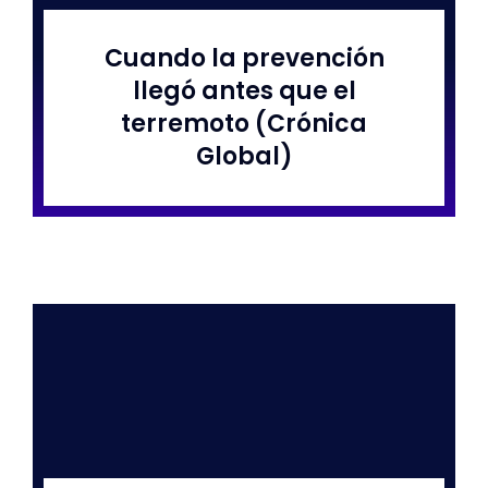
Cuando la prevención
Libros
llegó antes que el
terremoto (Crónica
Corpov
Global)
Conta