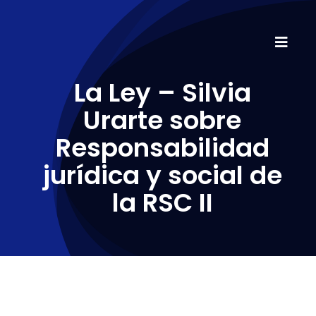
Saltar
al
contenido
Toggl
Navig
Inicio
La Ley – Silvia
Urarte sobre
Sobre 
Responsabilidad
jurídica y social de
Servici
la RSC II
Artícu
Podca
Vídeos