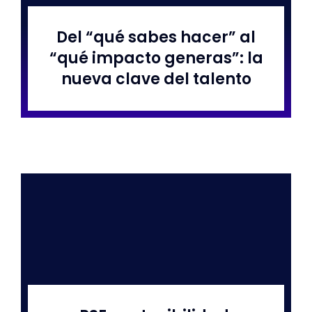
Del “qué sabes hacer” al
Libros
“qué impacto generas”: la
nueva clave del talento
Corpov
Conta