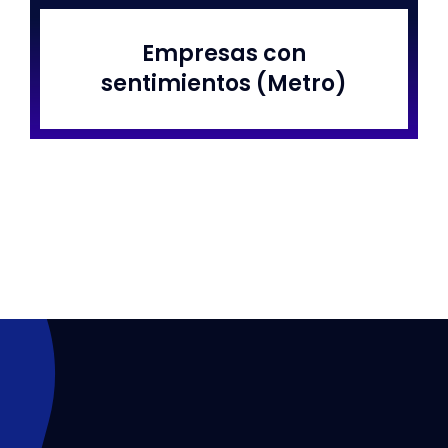
Empresas con
Libros
sentimientos (Metro)
Corpov
Conta