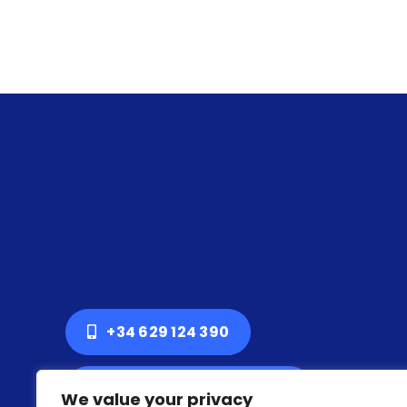
+34 629 124 390
surarte@conetica.org
We value your privacy