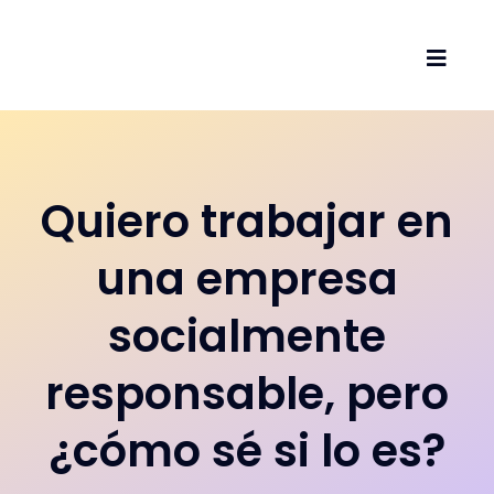
Saltar
al
Toggl
contenido
Navig
Inicio
Sobre 
Quiero trabajar en
una empresa
Servic
socialmente
Artícul
responsable, pero
Podcas
¿cómo sé si lo es?
Vídeos