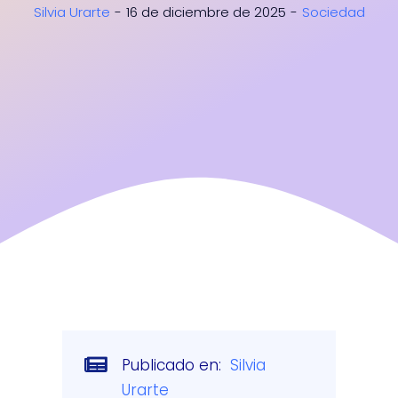
Silvia Urarte
-
16 de diciembre de 2025
-
Sociedad
Libros
Corpov
Contac
Publicado en:
Silvia
Urarte