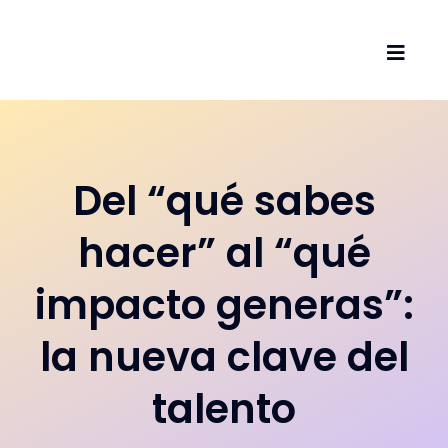
Saltar
al
Toggl
contenido
Navig
Inicio
Sobre 
Del “qué sabes
hacer” al “qué
Servic
impacto generas”:
Artícul
la nueva clave del
Podcas
talento
Vídeos