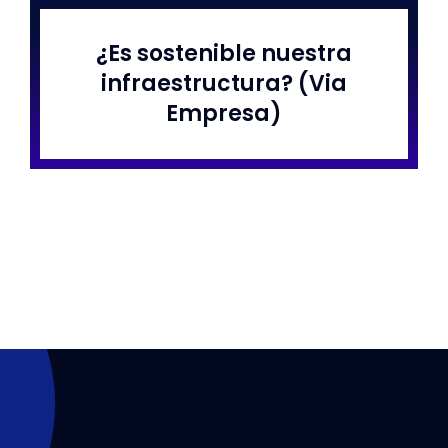
¿Es sostenible nuestra
Libros
infraestructura? (Via
Empresa)
Corpov
Conta